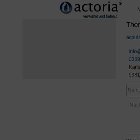
Skip
to
content
Tho
actor
info
0369
Karls
9981