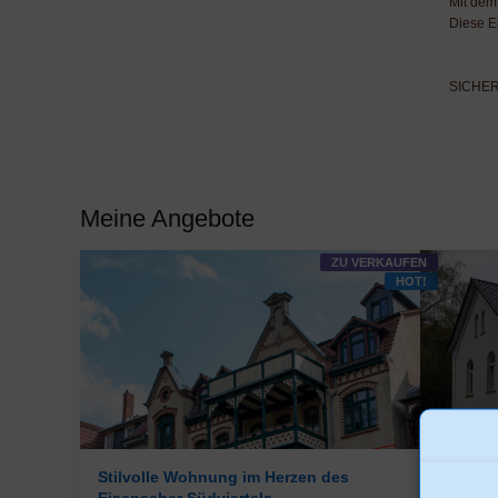
Mit dem
Diese E
SICHE
Meine Angebote
ZU VERKAUFEN
HOT!
Stilvolle Wohnung im Herzen des
Südvier