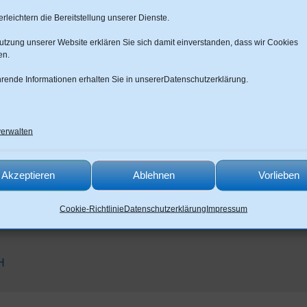
ien-Haus
rleichtern die Bereitstellung unserer Dienste.
nung
Nutzung unserer Website erklären Sie sich damit einverstanden, dass wir Cookies
nach
en.
mte Wohnung befindet sich im
hrende Informationen erhalten Sie in unserer
Datenschutzerklärung
.
oß im Südviertel von Eisenach. Sie sind
inuten in der Innenstadt, Sie…
verwalten
45 m²
2
Akzeptieren
Ablehnen
Vorlieben
540 €
Cookie-Richtlinie
Datenschutzerklärung
Impressum
H