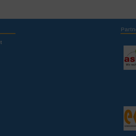
Partn
t