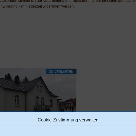
 Absenden stimme ich der Verarbeitung und Speicherung meiner Daten gemäß de
inwilligung kann jederzeit widerrufen werden.
R!
ZU VERMIETEN
Cookie-Zustimmung verwalten
tel, 2 Zimmer, Küche, Bad, 45qm,