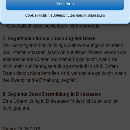
entsprechend den Vorschriften des Art. 28 DS-GVO.
Vorlieben
Weitere externe Stellen, wie z.B. Kreditinstitute,
Cookie-Richtlinie
Datenschutzerklärung
Impressum
Lieferanten, Handwerker, Makler im Rahmen der
Geschäftstätigkeit sowie berufliche Verbände.
7. Regelfristen für die Löschung der Daten
Der Gesetzgeber hat vielfältige Aufbewahrungsvorschriften
und –fristen erlassen. Nach Ablauf dieser Fristen werden die
entsprechenden Daten routinemäßig gelöscht, wenn sie
nicht mehr zur Vertragserfüllung erforderlich sind. Sofern
Daten davon nicht betroffen sind, werden sie gelöscht, wenn
der Zweck für die Erhebung wegfällt.
8. Geplante Datenübermittlung in Drittstaaten
Eine Übermittlung in Drittstaaten findet nicht statt und ist
nicht geplant.
Stand: 25.05.2018