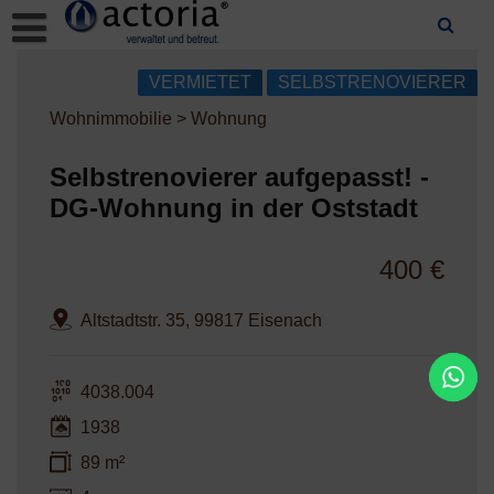
Skip
to
content
VERMIETET
SELBSTRENOVIERER
Wohnimmobilie > Wohnung
Selbstrenovierer aufgepasst! -
DG-Wohnung in der Oststadt
400 €
Altstadtstr. 35, 99817 Eisenach
4038.004
1938
89 m²