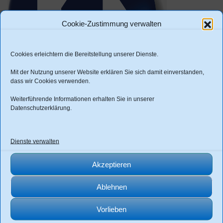
Cookie-Zustimmung verwalten
Cookies erleichtern die Bereitstellung unserer Dienste.
Mit der Nutzung unserer Website erklären Sie sich damit einverstanden,
Thomas Seydel
dass wir Cookies verwenden.
Weiterführende Informationen erhalten Sie in unserer
actoria immobilien management GmbH
Datenschutzerklärung
.
info@actoria.de
03691-213243
Dienste verwalten
Akzeptieren
Ablehnen
Vorlieben