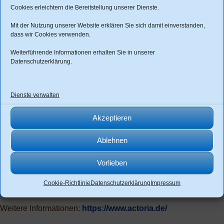
Cookies erleichtern die Bereitstellung unserer Dienste.
❮
❯
Mit der Nutzung unserer Website erklären Sie sich damit einverstanden,
dass wir Cookies verwenden.
Weiterführende Informationen erhalten Sie in unserer
Datenschutzerklärung
.
Dienste verwalten
Akzeptieren
Dein Kontakt bei uns
Ablehnen
Thomas Seydel
Vorlieben
E-Mail:
info@actoria.de
Cookie-Richtlinie
Datenschutzerklärung
Impressum
Telefon:
03691-213243
Weitere Informationen:
https://www.actoria.de/