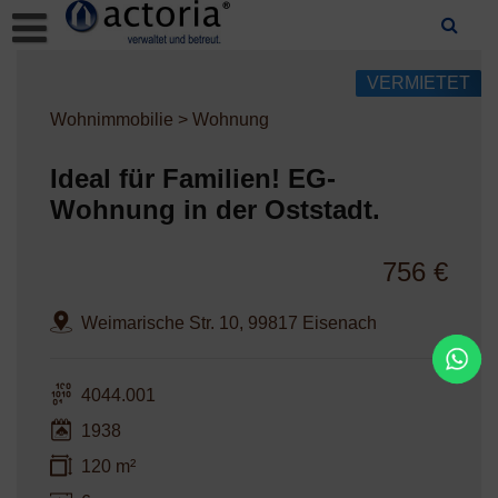
Skip
to
content
VERMIETET
Wohnimmobilie > Wohnung
Ideal für Familien! EG-
Wohnung in der Oststadt.
756 €
Weimarische Str. 10, 99817 Eisenach
4044.001
1938
120 m²