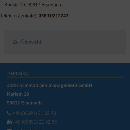
Karlstr. 19, 99817 Eisenach
Telefon (Zentrale):
03691/213243
Zur Übersicht
Kontakt:
actoria immobilien management GmbH
Karlstr. 19
99817 Eisenach

+49 (03691) 21 32 43

+49 (03691) 21 32 53