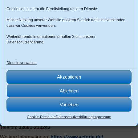
Cookies erleichtern die Bereitstellung unserer Dienste.
❮
❯
Mit der Nutzung unserer Website erklären Sie sich damit einverstanden,
dass wir Cookies verwenden.
Weiterführende Informationen erhalten Sie in unserer
Datenschutzerklärung
.
Dienste verwalten
Akzeptieren
Dein Kontakt bei uns
Ablehnen
Thomas Seydel
Vorlieben
Cookie-Richtlinie
Datenschutzerklärung
Impressum
E-Mail:
info@actoria.de
Telefon:
03691-213243
Weitere Informationen:
https://www.actoria.de/