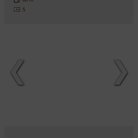
5
❮
❯